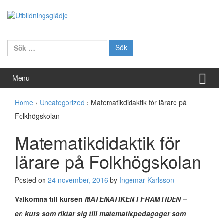
Skip to content
Skip to main menu
Sök efter:
Menu
Home
›
Uncategorized
›
Matematikdidaktik för lärare på
Folkhögskolan
Matematikdidaktik för
lärare på Folkhögskolan
Posted on
24 november, 2016
by
Ingemar Karlsson
Välkomna till kursen
MATEMATIKEN I FRAMTIDEN
–
en kurs som riktar sig till matematikpedagoger som