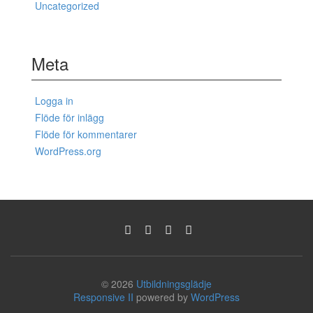
Uncategorized
Meta
Logga in
Flöde för inlägg
Flöde för kommentarer
WordPress.org
© 2026
Utbildningsglädje
Responsive II
powered by
WordPress