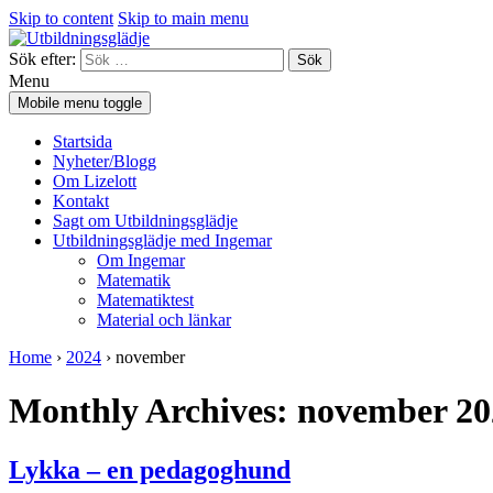
Skip to content
Skip to main menu
Sök efter:
Menu
Mobile menu toggle
Startsida
Nyheter/Blogg
Om Lizelott
Kontakt
Sagt om Utbildningsglädje
Utbildningsglädje med Ingemar
Om Ingemar
Matematik
Matematiktest
Material och länkar
Home
›
2024
›
november
Monthly Archives:
november 20
Lykka – en pedagoghund