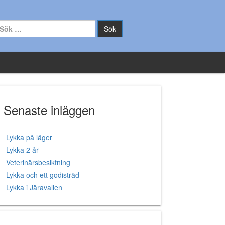
k efter:
Senaste inläggen
Lykka på läger
Lykka 2 år
Veterinärsbesiktning
Lykka och ett godisträd
Lykka i Järavallen