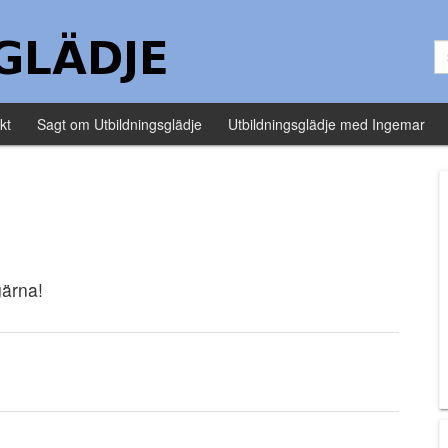
Sö
kt
Sagt om Utbildningsglädje
Utbildningsglädje med Ingemar
gärna!