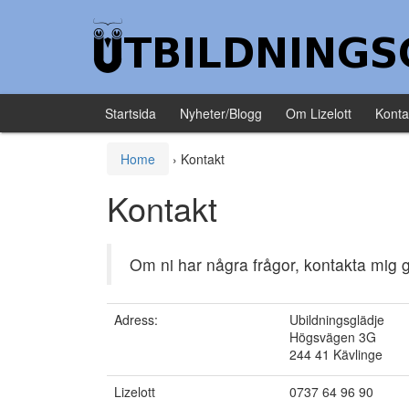
Skip to content
Skip to main menu
Startsida
Nyheter/Blogg
Om Lizelott
Konta
Home
›
Kontakt
Kontakt
Om ni har några frågor, kontakta mig 
Adress:
Ubildningsglädje
Högsvägen 3G
244 41 Kävlinge
Lizelott
0737 64 96 90