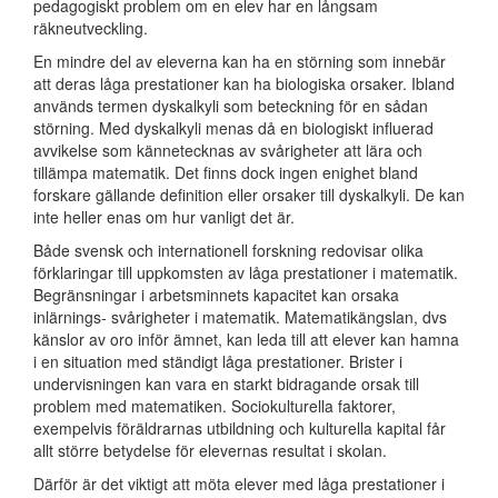
pedagogiskt problem om en elev har en långsam
räkneutveckling.
En mindre del av eleverna kan ha en störning som innebär
att deras låga prestationer kan ha biologiska orsaker. Ibland
används termen dyskalkyli som beteckning för en sådan
störning. Med dyskalkyli menas då en biologiskt influerad
avvikelse som kännetecknas av svårigheter att lära och
tillämpa matematik. Det finns dock ingen enighet bland
forskare gällande definition eller orsaker till dyskalkyli. De kan
inte heller enas om hur vanligt det är.
Både svensk och internationell forskning redovisar olika
förklaringar till uppkomsten av låga prestationer i matematik.
Begränsningar i arbetsminnets kapacitet kan orsaka
inlärnings- svårigheter i matematik. Matematikängslan, dvs
känslor av oro inför ämnet, kan leda till att elever kan hamna
i en situation med ständigt låga prestationer. Brister i
undervisningen kan vara en starkt bidragande orsak till
problem med matematiken. Sociokulturella faktorer,
exempelvis föräldrarnas utbildning och kulturella kapital får
allt större betydelse för elevernas resultat i skolan.
Därför är det viktigt att möta elever med låga prestationer i