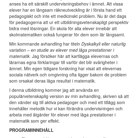
anses ha ett särskilt undervisningsbehov i ämnet. Att vissa
elever har en långsam räkneutveckling är i första hand ett
pedagogiskt och inte ett medicinskt problem. Nu är det dags
för pedagogerna att ur ett utbildningsvetenskapligt perspektiv
bidra med lösningar. En skola för alla elever innebär att
skolmatematiken också fungerar för dem som lär långsamt.
Min kommande avhandling har titeln
Dyskalkyli eller naturlig
variation – en studie av elever med låga prestationer i
matematik.
Jag försöker här att kartlägga elevernas och
lärarnas egna förklaringar till varför det blir svårigheter i
ämnet. Min egen tidigare forskning har visat att elevernas
sociala nätverk och omgivning ofta ligger bakom de problem
som orsakat deras låga resultat i matematik.
I denna utbildning kommer jag att använda en
populärvetenskaplig version av min avhandling, skriven så att
den vänder sig till aktiva pedagoger och med ett tillägg som
innehåller metodik hur vi kan förändra undervisningen och
arbeta med åtgärder för elever med låga prestationer i
matematik som ger effekt.
PROGRAMINNEHÅLL