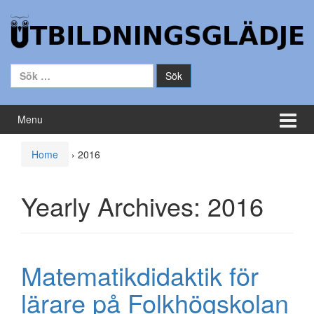
Skip to content
Skip to main menu
Sök efter:
Menu
Home
›
2016
Yearly Archives:
2016
Matematikdidaktik för
lärare på Folkhögskolan