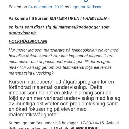
Posted on
24 november, 2016
by
Ingemar Karlsson
Välkomna till kursen
MATEMATIKEN I FRAMTIDEN
–
en kurs som riktar sig till matematikpedagoger som
undervisar på
FOLKHÖGSKOLAN!
Hur möter jag som mattelärare på folkhögskolan elever med
helt olika förkunskaper? Hur kan jag snabbt diagnostisera
mina elever och anpassa undervisningen till deras egen
nivå? Hur kan jag genom bra testmaterial följa elevernas
matematiska utveckling?
Kursen introducerar ett åtgärdsprogram för en
förändrad matematikundervisning. Detta
innebär som helhet en aktiv inlärning som en
följd av en mer varierad undervisning med inslag
av muntliga aktiviteter och problemlösning samt
en ökad fokusering på elever med
matematiksvårigheter.
Kursen genomförs under två heldagar 17-03-14–15. Antalet
deltagare maximeras till 15 st. Se
VI ERBJUDER!