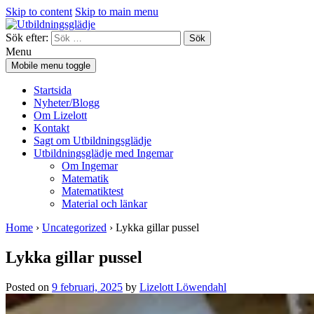
Skip to content
Skip to main menu
Sök efter:
Menu
Mobile menu toggle
Startsida
Nyheter/Blogg
Om Lizelott
Kontakt
Sagt om Utbildningsglädje
Utbildningsglädje med Ingemar
Om Ingemar
Matematik
Matematiktest
Material och länkar
Home
›
Uncategorized
›
Lykka gillar pussel
Lykka gillar pussel
Posted on
9 februari, 2025
by
Lizelott Löwendahl