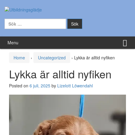
Skip to content
Skip to main menu
Sök efter:
Menu
Home
›
Uncategorized
›
Lykka är alltid nyfiken
Lykka är alltid nyfiken
Posted on
6 juli, 2025
by
Lizelott Löwendahl